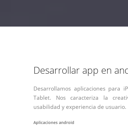
estrategia de
¡COTIZA AQUÍ!
DESDE $15 UF.
HABLAR CON EJECUTIVO
marketing digital.
DESDE $300 UF.
ASESORATE POR UN EXPERTO
Desarrollar app en an
Desarrollamos aplicaciones para i
Tablet. Nos caracteriza la creati
usabilidad y experiencia de usuario.
Aplicaciones android