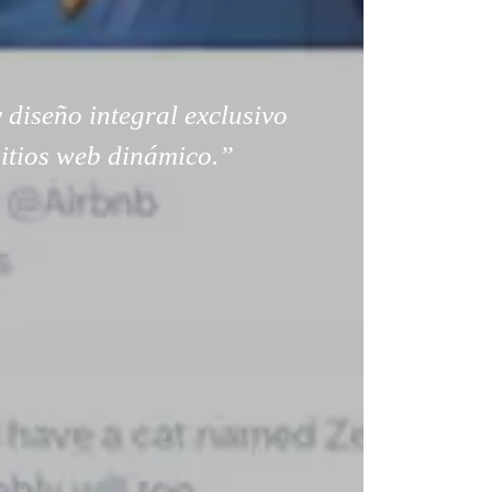
 diseño integral exclusivo
sitios web dinámico.”