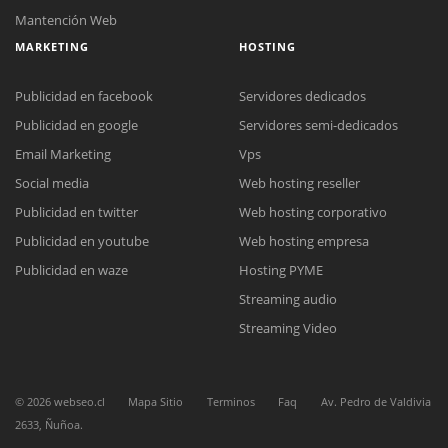
Mantención Web
MARKETING
HOSTING
Publicidad en facebook
Servidores dedicados
Publicidad en google
Servidores semi-dedicados
Email Marketing
Vps
Social media
Web hosting reseller
Reunión online
Publicidad en twitter
Web hosting corporativo
Nuestros ejecutivos le enviarán un correo electrónico con el enlace a
Chat Online
Meet para la reunión online.
Publicidad en youtube
Web hosting empresa
Cotización
Todos nuestros ejecutivos están fuera de línea. Complete el formulario
Publicidad en waze
Hosting PYME
para enviarnos un correo electrónico con sus datos personales.
Complete el formulario y nos contactaremos a la brevedad.
Streaming audio
Streaming Video
©
2026
webseo.cl
Mapa Sitio
Terminos
Faq
Av. Pedro de Valdivia
2633, Ñuñoa.