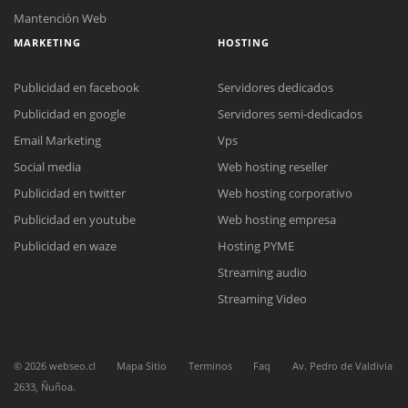
Mantención Web
MARKETING
HOSTING
Publicidad en facebook
Servidores dedicados
Publicidad en google
Servidores semi-dedicados
Email Marketing
Vps
Social media
Web hosting reseller
Reunión online
Publicidad en twitter
Web hosting corporativo
Nuestros ejecutivos le enviarán un correo electrónico con el enlace a
Chat Online
Meet para la reunión online.
Publicidad en youtube
Web hosting empresa
Cotización
Todos nuestros ejecutivos están fuera de línea. Complete el formulario
Publicidad en waze
Hosting PYME
para enviarnos un correo electrónico con sus datos personales.
Complete el formulario y nos contactaremos a la brevedad.
Streaming audio
Streaming Video
©
2026
webseo.cl
Mapa Sitio
Terminos
Faq
Av. Pedro de Valdivia
2633, Ñuñoa.