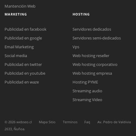
Mantención Web
MARKETING
HOSTING
Publicidad en facebook
Servidores dedicados
Publicidad en google
Servidores semi-dedicados
Email Marketing
Vps
Social media
Web hosting reseller
Reunión online
Publicidad en twitter
Web hosting corporativo
Nuestros ejecutivos le enviarán un correo electrónico con el enlace a
Chat Online
Meet para la reunión online.
Publicidad en youtube
Web hosting empresa
Cotización
Todos nuestros ejecutivos están fuera de línea. Complete el formulario
Publicidad en waze
Hosting PYME
para enviarnos un correo electrónico con sus datos personales.
Complete el formulario y nos contactaremos a la brevedad.
Streaming audio
Streaming Video
©
2026
webseo.cl
Mapa Sitio
Terminos
Faq
Av. Pedro de Valdivia
2633, Ñuñoa.