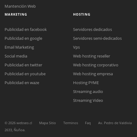
Mantención Web
MARKETING
HOSTING
Publicidad en facebook
Servidores dedicados
Publicidad en google
Servidores semi-dedicados
Email Marketing
Vps
Social media
Web hosting reseller
Reunión online
Publicidad en twitter
Web hosting corporativo
Nuestros ejecutivos le enviarán un correo electrónico con el enlace a
Chat Online
Meet para la reunión online.
Publicidad en youtube
Web hosting empresa
Cotización
Todos nuestros ejecutivos están fuera de línea. Complete el formulario
Publicidad en waze
Hosting PYME
para enviarnos un correo electrónico con sus datos personales.
Complete el formulario y nos contactaremos a la brevedad.
Streaming audio
Streaming Video
©
2026
webseo.cl
Mapa Sitio
Terminos
Faq
Av. Pedro de Valdivia
2633, Ñuñoa.