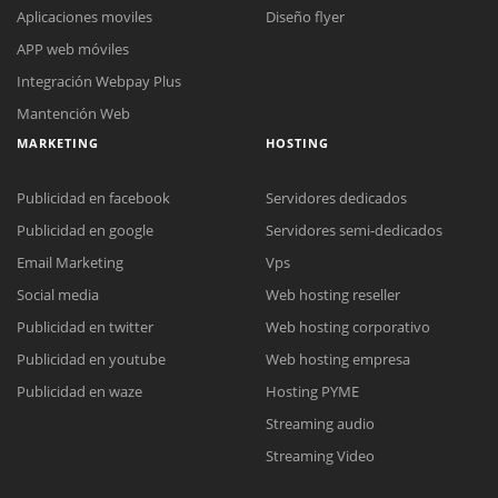
Aplicaciones moviles
Diseño flyer
APP web móviles
Integración Webpay Plus
Mantención Web
MARKETING
HOSTING
Publicidad en facebook
Servidores dedicados
Publicidad en google
Servidores semi-dedicados
Email Marketing
Vps
Social media
Web hosting reseller
Reunión online
Publicidad en twitter
Web hosting corporativo
Nuestros ejecutivos le enviarán un correo electrónico con el enlace a
Chat Online
Publicidad en youtube
Web hosting empresa
Meet para la reunión online.
Cotización
Todos nuestros ejecutivos están fuera de línea. Complete el formulario
Publicidad en waze
Hosting PYME
para enviarnos un correo electrónico con sus datos personales.
Complete el formulario y nos contactaremos a la brevedad.
Streaming audio
Streaming Video