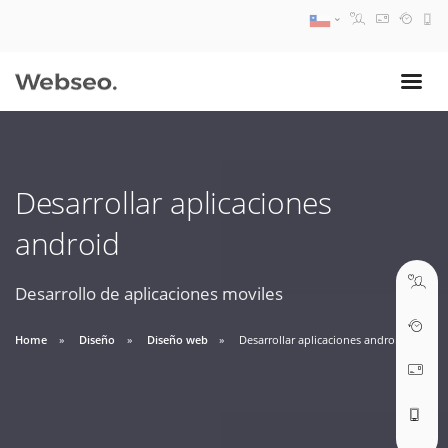
08:30 AM A 17:30 PM
ventas@webseo.cl
Desarrollar aplicaciones
09:30 AM A 18:30 PM
android
soporte@webseo.cl
Desarrollo de aplicaciones moviles
Home
Diseño
Diseño web
Desarrollar aplicaciones android
ABRIR TICKET