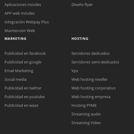
Aplicaciones moviles
Diseño flyer
APP web móviles
Integración Webpay Plus
Mantención Web
MARKETING
HOSTING
Publicidad en facebook
Servidores dedicados
Publicidad en google
Servidores semi-dedicados
Email Marketing
Vps
Social media
Web hosting reseller
Reunión online
Publicidad en twitter
Web hosting corporativo
Nuestros ejecutivos le enviarán un correo electrónico con el enlace a
Chat Online
Publicidad en youtube
Web hosting empresa
Meet para la reunión online.
Cotización
Todos nuestros ejecutivos están fuera de línea. Complete el formulario
Publicidad en waze
Hosting PYME
para enviarnos un correo electrónico con sus datos personales.
Complete el formulario y nos contactaremos a la brevedad.
Streaming audio
Streaming Video