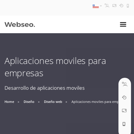
08:30 AM A 17:30 PM
ventas@webseo.cl
Aplicaciones moviles para
09:30 AM A 18:30 PM
empresas
soporte@webseo.cl
Desarrollo de aplicaciones moviles
Home
Diseño
Diseño web
Aplicaciones moviles para empresas
ABRIR TICKET