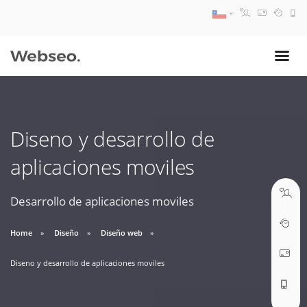
08:30 AM A 17:30 PM
ventas@webseo.cl
Diseno y desarrollo de
09:30 AM A 18:30 PM
aplicaciones moviles
soporte@webseo.cl
Desarrollo de aplicaciones moviles
Home
Diseño
Diseño web
ABRIR TICKET
Diseno y desarrollo de aplicaciones moviles