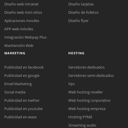
Diseño web intranet
Diseño tarjetas
Diseño web mini sitios
Diseño de folletos
Aplicaciones moviles
Diseño flyer
APP web móviles
Integración Webpay Plus
Mantención Web
MARKETING
HOSTING
Publicidad en facebook
Servidores dedicados
Publicidad en google
Servidores semi-dedicados
Email Marketing
Vps
Social media
Web hosting reseller
Reunión online
Publicidad en twitter
Web hosting corporativo
Nuestros ejecutivos le enviarán un correo electrónico con el enlace a
Chat Online
Publicidad en youtube
Web hosting empresa
Meet para la reunión online.
Cotización
Todos nuestros ejecutivos están fuera de línea. Complete el formulario
Publicidad en waze
Hosting PYME
para enviarnos un correo electrónico con sus datos personales.
Complete el formulario y nos contactaremos a la brevedad.
Streaming audio