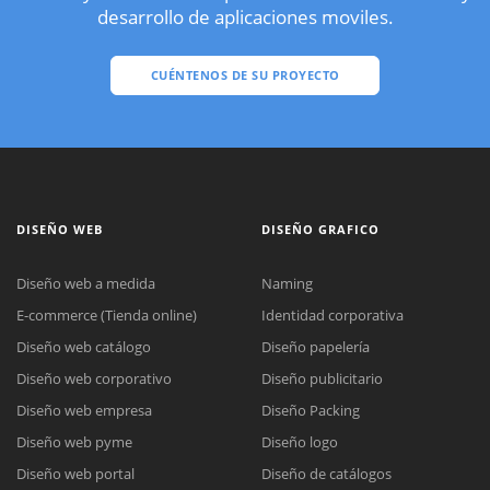
desarrollo de aplicaciones moviles.
CUÉNTENOS DE SU PROYECTO
DISEÑO WEB
DISEÑO GRAFICO
Diseño web a medida
Naming
E-commerce (Tienda online)
Identidad corporativa
Diseño web catálogo
Diseño papelería
Diseño web corporativo
Diseño publicitario
Diseño web empresa
Diseño Packing
Diseño web pyme
Diseño logo
Diseño web portal
Diseño de catálogos