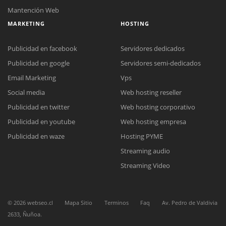
Mantención Web
MARKETING
HOSTING
Publicidad en facebook
Servidores dedicados
Publicidad en google
Servidores semi-dedicados
Email Marketing
Vps
Social media
Web hosting reseller
Reunión online
Publicidad en twitter
Web hosting corporativo
Nuestros ejecutivos le enviarán un correo electrónico con el enlace a
Chat Online
Meet para la reunión online.
Publicidad en youtube
Web hosting empresa
Cotización
Todos nuestros ejecutivos están fuera de línea. Complete el formulario
Publicidad en waze
Hosting PYME
para enviarnos un correo electrónico con sus datos personales.
Complete el formulario y nos contactaremos a la brevedad.
Streaming audio
Streaming Video
©
2026
webseo.cl
Mapa Sitio
Terminos
Faq
Av. Pedro de Valdivia
2633, Ñuñoa.