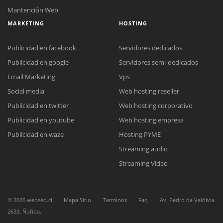
Mantención Web
MARKETING
HOSTING
Publicidad en facebook
Servidores dedicados
Publicidad en google
Servidores semi-dedicados
Email Marketing
Vps
Social media
Web hosting reseller
Reunión online
Publicidad en twitter
Web hosting corporativo
Nuestros ejecutivos le enviarán un correo electrónico con el enlace a
Chat Online
Meet para la reunión online.
Publicidad en youtube
Web hosting empresa
Cotización
Todos nuestros ejecutivos están fuera de línea. Complete el formulario
Publicidad en waze
Hosting PYME
para enviarnos un correo electrónico con sus datos personales.
Complete el formulario y nos contactaremos a la brevedad.
Streaming audio
Streaming Video
©
2026
webseo.cl
Mapa Sitio
Terminos
Faq
Av. Pedro de Valdivia
2633, Ñuñoa.