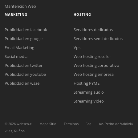
Mantención Web
MARKETING
HOSTING
Publicidad en facebook
Servidores dedicados
Publicidad en google
Servidores semi-dedicados
Email Marketing
Vps
Social media
Web hosting reseller
Reunión online
Publicidad en twitter
Web hosting corporativo
Nuestros ejecutivos le enviarán un correo electrónico con el enlace a
Chat Online
Meet para la reunión online.
Publicidad en youtube
Web hosting empresa
Cotización
Todos nuestros ejecutivos están fuera de línea. Complete el formulario
Publicidad en waze
Hosting PYME
para enviarnos un correo electrónico con sus datos personales.
Complete el formulario y nos contactaremos a la brevedad.
Streaming audio
Streaming Video
©
2026
webseo.cl
Mapa Sitio
Terminos
Faq
Av. Pedro de Valdivia
2633, Ñuñoa.