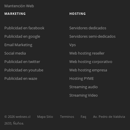
Mantención Web
MARKETING
HOSTING
Publicidad en facebook
Servidores dedicados
Publicidad en google
Servidores semi-dedicados
Email Marketing
Vps
Social media
Web hosting reseller
Reunión online
Publicidad en twitter
Web hosting corporativo
Nuestros ejecutivos le enviarán un correo electrónico con el enlace a
Chat Online
Meet para la reunión online.
Publicidad en youtube
Web hosting empresa
Cotización
Todos nuestros ejecutivos están fuera de línea. Complete el formulario
Publicidad en waze
Hosting PYME
para enviarnos un correo electrónico con sus datos personales.
Complete el formulario y nos contactaremos a la brevedad.
Streaming audio
Streaming Video
©
2026
webseo.cl
Mapa Sitio
Terminos
Faq
Av. Pedro de Valdivia
2633, Ñuñoa.