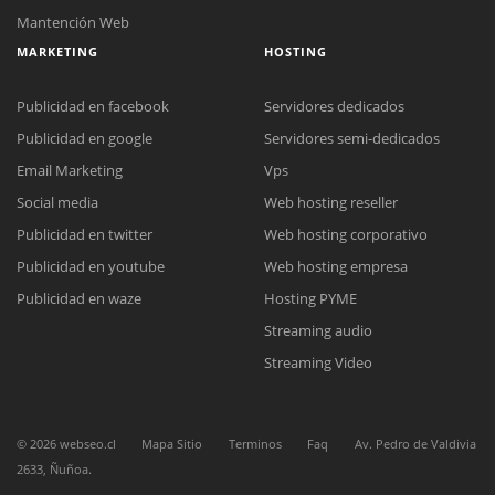
Mantención Web
MARKETING
HOSTING
Publicidad en facebook
Servidores dedicados
Publicidad en google
Servidores semi-dedicados
Email Marketing
Vps
Social media
Web hosting reseller
Reunión online
Publicidad en twitter
Web hosting corporativo
Nuestros ejecutivos le enviarán un correo electrónico con el enlace a
Chat Online
Meet para la reunión online.
Publicidad en youtube
Web hosting empresa
Cotización
Todos nuestros ejecutivos están fuera de línea. Complete el formulario
Publicidad en waze
Hosting PYME
para enviarnos un correo electrónico con sus datos personales.
Complete el formulario y nos contactaremos a la brevedad.
Streaming audio
Streaming Video
©
2026
webseo.cl
Mapa Sitio
Terminos
Faq
Av. Pedro de Valdivia
2633, Ñuñoa.