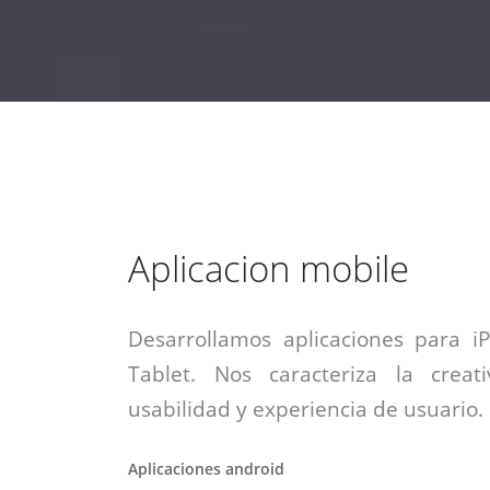
estrategia de
¡COTIZA AQUÍ!
DESDE $15 UF.
HABLAR CON EJECUTIVO
marketing digital.
DESDE $300 UF.
ASESORATE POR UN EXPERTO
Aplicacion mobile
Desarrollamos aplicaciones para i
Tablet. Nos caracteriza la creati
usabilidad y experiencia de usuario.
Aplicaciones android