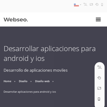
08:30 AM A 17:30 PM
ventas@webseo.cl
Desarrollar aplicaciones para
09:30 AM A 18:30 PM
android y ios
soporte@webseo.cl
Desarrollo de aplicaciones moviles
Home
Diseño
Diseño web
ABRIR TICKET
Desarrollar aplicaciones para android y ios