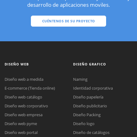
desarrollo de aplicaciones moviles.
CUÉNTENOS DE SU PROYECTO
DISEÑO WEB
DISEÑO GRAFICO
Diseño web a medida
Naming
E-commerce (Tienda online)
Identidad corporativa
Diseño web catálogo
Diseño papelería
Diseño web corporativo
Diseño publicitario
Diseño web empresa
Diseño Packing
Diseño web pyme
Diseño logo
Diseño web portal
Diseño de catálogos