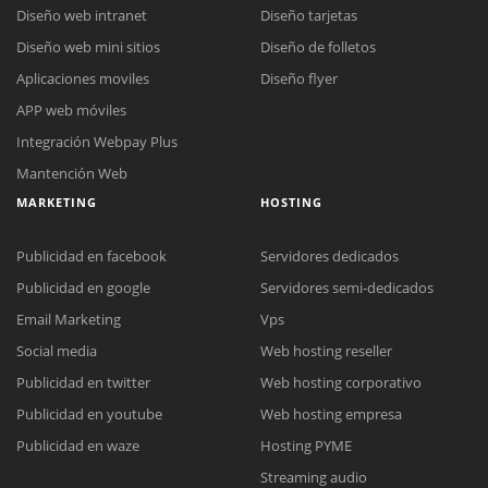
Diseño web intranet
Diseño tarjetas
Diseño web mini sitios
Diseño de folletos
Aplicaciones moviles
Diseño flyer
APP web móviles
Integración Webpay Plus
Mantención Web
MARKETING
HOSTING
Publicidad en facebook
Servidores dedicados
Publicidad en google
Servidores semi-dedicados
Email Marketing
Vps
Social media
Web hosting reseller
Reunión online
Publicidad en twitter
Web hosting corporativo
Nuestros ejecutivos le enviarán un correo electrónico con el enlace a
Chat Online
Publicidad en youtube
Web hosting empresa
Meet para la reunión online.
Cotización
Todos nuestros ejecutivos están fuera de línea. Complete el formulario
Publicidad en waze
Hosting PYME
para enviarnos un correo electrónico con sus datos personales.
Complete el formulario y nos contactaremos a la brevedad.
Streaming audio