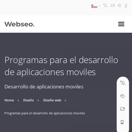
08:30 AM A 17:30 PM
ventas@webseo.cl
Programas para el desarrollo
09:30 AM A 18:30 PM
de aplicaciones moviles
soporte@webseo.cl
Desarrollo de aplicaciones moviles
Home
Diseño
Diseño web
ABRIR TICKET
Programas para el desarrollo de aplicaciones moviles