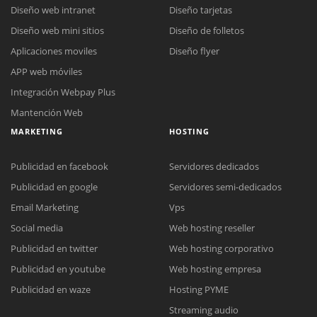
Diseño web intranet
Diseño tarjetas
Diseño web mini sitios
Diseño de folletos
Aplicaciones moviles
Diseño flyer
APP web móviles
Integración Webpay Plus
Mantención Web
MARKETING
HOSTING
Publicidad en facebook
Servidores dedicados
Publicidad en google
Servidores semi-dedicados
Email Marketing
Vps
Social media
Web hosting reseller
Reunión online
Publicidad en twitter
Web hosting corporativo
Nuestros ejecutivos le enviarán un correo electrónico con el enlace a
Chat Online
Publicidad en youtube
Web hosting empresa
Meet para la reunión online.
Cotización
Todos nuestros ejecutivos están fuera de línea. Complete el formulario
Publicidad en waze
Hosting PYME
para enviarnos un correo electrónico con sus datos personales.
Complete el formulario y nos contactaremos a la brevedad.
Streaming audio