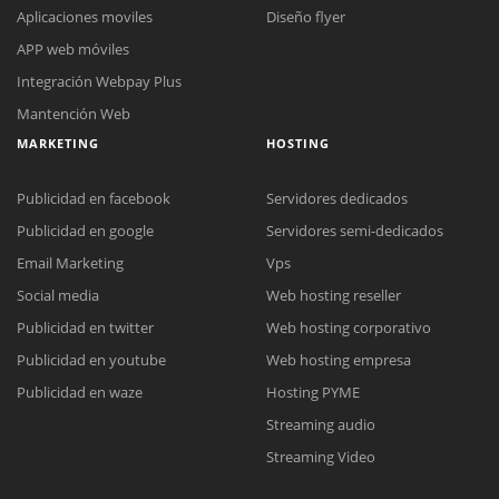
Aplicaciones moviles
Diseño flyer
APP web móviles
Integración Webpay Plus
Mantención Web
MARKETING
HOSTING
Publicidad en facebook
Servidores dedicados
Publicidad en google
Servidores semi-dedicados
Email Marketing
Vps
Social media
Web hosting reseller
Reunión online
Publicidad en twitter
Web hosting corporativo
Nuestros ejecutivos le enviarán un correo electrónico con el enlace a
Chat Online
Publicidad en youtube
Web hosting empresa
Meet para la reunión online.
Cotización
Todos nuestros ejecutivos están fuera de línea. Complete el formulario
Publicidad en waze
Hosting PYME
para enviarnos un correo electrónico con sus datos personales.
Complete el formulario y nos contactaremos a la brevedad.
Streaming audio
Streaming Video