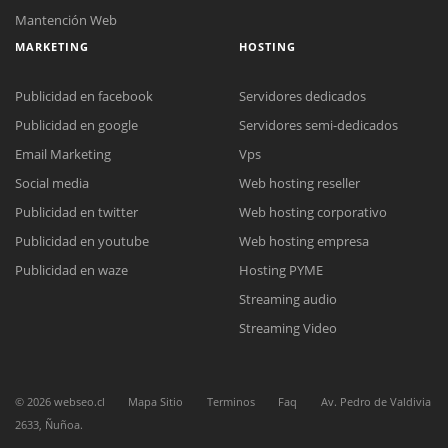
Mantención Web
MARKETING
HOSTING
Publicidad en facebook
Servidores dedicados
Publicidad en google
Servidores semi-dedicados
Email Marketing
Vps
Social media
Web hosting reseller
Reunión online
Publicidad en twitter
Web hosting corporativo
Nuestros ejecutivos le enviarán un correo electrónico con el enlace a
Chat Online
Meet para la reunión online.
Publicidad en youtube
Web hosting empresa
Cotización
Todos nuestros ejecutivos están fuera de línea. Complete el formulario
Publicidad en waze
Hosting PYME
para enviarnos un correo electrónico con sus datos personales.
Complete el formulario y nos contactaremos a la brevedad.
Streaming audio
Streaming Video
©
2026
webseo.cl
Mapa Sitio
Terminos
Faq
Av. Pedro de Valdivia
2633, Ñuñoa.