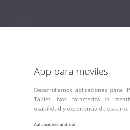
estrategia de
¡COTIZA AQUÍ!
DESDE $15 UF.
HABLAR CON EJECUTIVO
marketing digital.
DESDE $300 UF.
ASESORATE POR UN EXPERTO
App para moviles
Desarrollamos aplicaciones para i
Tablet. Nos caracteriza la creati
usabilidad y experiencia de usuario.
Aplicaciones android