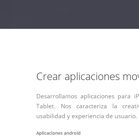
estrategia de
¡COTIZA AQUÍ!
DESDE $15 UF.
HABLAR CON EJECUTIVO
marketing digital.
DESDE $300 UF.
ASESORATE POR UN EXPERTO
Crear aplicaciones mov
Desarrollamos aplicaciones para i
Tablet. Nos caracteriza la creati
usabilidad y experiencia de usuario.
Aplicaciones android