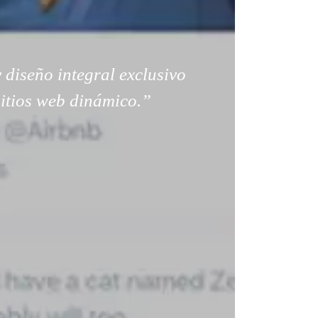
 diseño integral exclusivo
sitios web dinámico.”