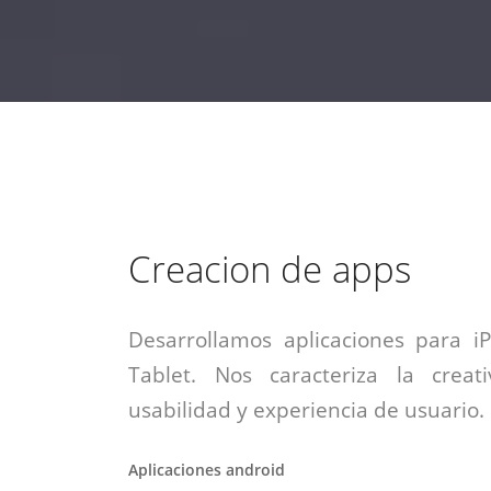
estrategia de
¡COTIZA AQUÍ!
DESDE $15 UF.
HABLAR CON EJECUTIVO
marketing digital.
DESDE $300 UF.
ASESORATE POR UN EXPERTO
Creacion de apps
Desarrollamos aplicaciones para i
Tablet. Nos caracteriza la creati
usabilidad y experiencia de usuario.
Aplicaciones android