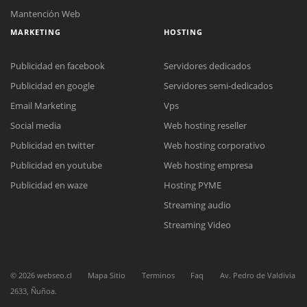
Mantención Web
MARKETING
HOSTING
Publicidad en facebook
Servidores dedicados
Publicidad en google
Servidores semi-dedicados
Email Marketing
Vps
Social media
Web hosting reseller
Reunión online
Publicidad en twitter
Web hosting corporativo
Nuestros ejecutivos le enviarán un correo electrónico con el enlace a
Chat Online
Meet para la reunión online.
Publicidad en youtube
Web hosting empresa
Cotización
Todos nuestros ejecutivos están fuera de línea. Complete el formulario
Publicidad en waze
Hosting PYME
para enviarnos un correo electrónico con sus datos personales.
Complete el formulario y nos contactaremos a la brevedad.
Streaming audio
Streaming Video
©
2026
webseo.cl
Mapa Sitio
Terminos
Faq
Av. Pedro de Valdivia
2633, Ñuñoa.