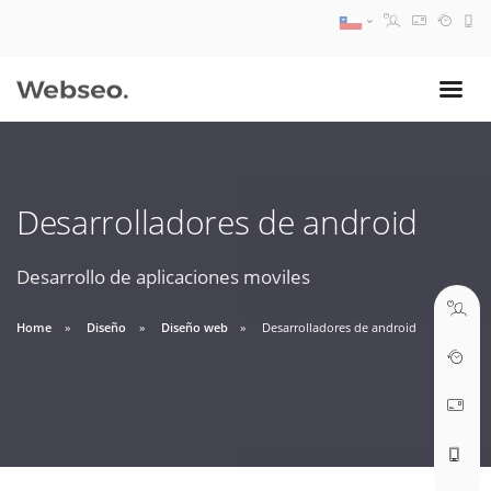
08:30 AM A 17:30 PM
ventas@webseo.cl
Desarrolladores de android
09:30 AM A 18:30 PM
soporte@webseo.cl
Desarrollo de aplicaciones moviles
Home
Diseño
Diseño web
Desarrolladores de android
ABRIR TICKET