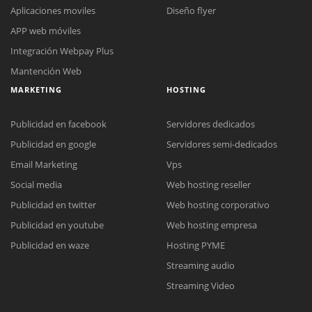
Aplicaciones moviles
Diseño flyer
APP web móviles
Integración Webpay Plus
Mantención Web
MARKETING
HOSTING
Publicidad en facebook
Servidores dedicados
Publicidad en google
Servidores semi-dedicados
Email Marketing
Vps
Social media
Web hosting reseller
Reunión online
Publicidad en twitter
Web hosting corporativo
Nuestros ejecutivos le enviarán un correo electrónico con el enlace a
Chat Online
Publicidad en youtube
Web hosting empresa
Meet para la reunión online.
Cotización
Todos nuestros ejecutivos están fuera de línea. Complete el formulario
Publicidad en waze
Hosting PYME
para enviarnos un correo electrónico con sus datos personales.
Complete el formulario y nos contactaremos a la brevedad.
Streaming audio
Streaming Video