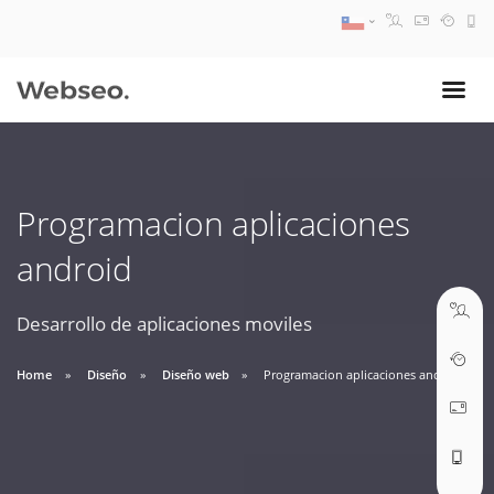
08:30 AM A 17:30 PM
ventas@webseo.cl
Programacion aplicaciones
09:30 AM A 18:30 PM
android
soporte@webseo.cl
Desarrollo de aplicaciones moviles
Home
Diseño
Diseño web
Programacion aplicaciones android
ABRIR TICKET