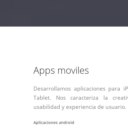
estrategia de
¡COTIZA AQUÍ!
DESDE $15 UF.
HABLAR CON EJECUTIVO
marketing digital.
DESDE $300 UF.
ASESORATE POR UN EXPERTO
Apps moviles
Desarrollamos aplicaciones para i
Tablet. Nos caracteriza la creati
usabilidad y experiencia de usuario.
Aplicaciones android