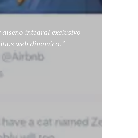
 diseño integral exclusivo
sitios web dinámico.”