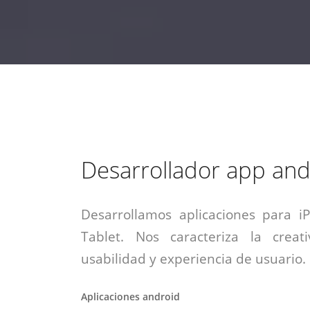
estrategia de
¡COTIZA AQUÍ!
DESDE $15 UF.
HABLAR CON EJECUTIVO
marketing digital.
DESDE $300 UF.
ASESORATE POR UN EXPERTO
Desarrollador app and
Desarrollamos aplicaciones para i
Tablet. Nos caracteriza la creati
usabilidad y experiencia de usuario.
Aplicaciones android