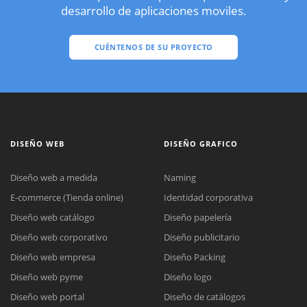
desarrollo de aplicaciones moviles.
CUÉNTENOS DE SU PROYECTO
DISEÑO WEB
DISEÑO GRAFICO
Diseño web a medida
Naming
E-commerce (Tienda online)
Identidad corporativa
Diseño web catálogo
Diseño papelería
Diseño web corporativo
Diseño publicitario
Diseño web empresa
Diseño Packing
Diseño web pyme
Diseño logo
Diseño web portal
Diseño de catálogos