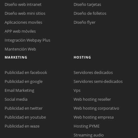
Diseño web intranet
Diseño tarjetas
Diseño web mini sitios
Diseño de folletos
Aplicaciones moviles
Diseño flyer
APP web móviles
Integración Webpay Plus
Mantención Web
MARKETING
HOSTING
Publicidad en facebook
Servidores dedicados
Publicidad en google
Servidores semi-dedicados
Email Marketing
Vps
Social media
Web hosting reseller
Reunión online
Publicidad en twitter
Web hosting corporativo
Nuestros ejecutivos le enviarán un correo electrónico con el enlace a
Chat Online
Publicidad en youtube
Web hosting empresa
Meet para la reunión online.
Cotización
Todos nuestros ejecutivos están fuera de línea. Complete el formulario
Publicidad en waze
Hosting PYME
para enviarnos un correo electrónico con sus datos personales.
Complete el formulario y nos contactaremos a la brevedad.
Streaming audio