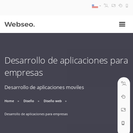
08:30 AM A 17:30 PM
ventas@webseo.cl
Desarrollo de aplicaciones para
09:30 AM A 18:30 PM
empresas
soporte@webseo.cl
Desarrollo de aplicaciones moviles
Home
Diseño
Diseño web
ABRIR TICKET
Desarrollo de aplicaciones para empresas