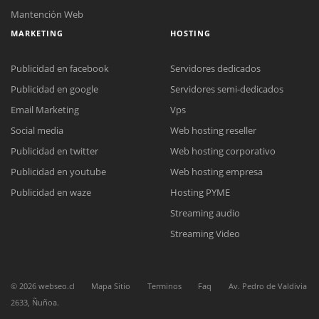
Mantención Web
MARKETING
HOSTING
Publicidad en facebook
Servidores dedicados
Publicidad en google
Servidores semi-dedicados
Email Marketing
Vps
Social media
Web hosting reseller
Reunión online
Publicidad en twitter
Web hosting corporativo
Nuestros ejecutivos le enviarán un correo electrónico con el enlace a
Chat Online
Meet para la reunión online.
Publicidad en youtube
Web hosting empresa
Cotización
Todos nuestros ejecutivos están fuera de línea. Complete el formulario
Publicidad en waze
Hosting PYME
para enviarnos un correo electrónico con sus datos personales.
Complete el formulario y nos contactaremos a la brevedad.
Streaming audio
Streaming Video
©
2026
webseo.cl
Mapa Sitio
Terminos
Faq
Av. Pedro de Valdivia
2633, Ñuñoa.