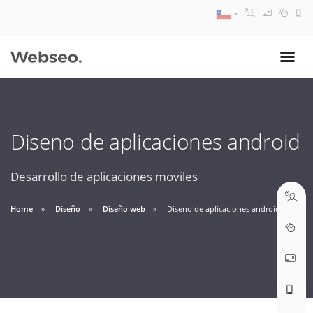
08:30 AM A 17:30 PM
ventas@webseo.cl
Diseno de aplicaciones android
09:30 AM A 18:30 PM
soporte@webseo.cl
Desarrollo de aplicaciones moviles
Home
Diseño
Diseño web
Diseno de aplicaciones android
ABRIR TICKET