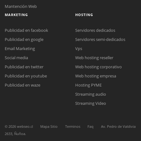
Mantención Web
MARKETING
HOSTING
Publicidad en facebook
Servidores dedicados
Publicidad en google
Servidores semi-dedicados
Email Marketing
Vps
Social media
Web hosting reseller
Reunión online
Publicidad en twitter
Web hosting corporativo
Nuestros ejecutivos le enviarán un correo electrónico con el enlace a
Chat Online
Meet para la reunión online.
Publicidad en youtube
Web hosting empresa
Cotización
Todos nuestros ejecutivos están fuera de línea. Complete el formulario
Publicidad en waze
Hosting PYME
para enviarnos un correo electrónico con sus datos personales.
Complete el formulario y nos contactaremos a la brevedad.
Streaming audio
Streaming Video
©
2026
webseo.cl
Mapa Sitio
Terminos
Faq
Av. Pedro de Valdivia
2633, Ñuñoa.