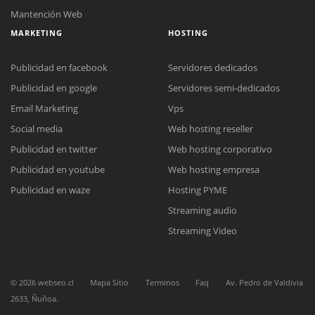
Mantención Web
MARKETING
HOSTING
Publicidad en facebook
Servidores dedicados
Publicidad en google
Servidores semi-dedicados
Email Marketing
Vps
Social media
Web hosting reseller
Reunión online
Publicidad en twitter
Web hosting corporativo
Nuestros ejecutivos le enviarán un correo electrónico con el enlace a
Chat Online
Meet para la reunión online.
Publicidad en youtube
Web hosting empresa
Cotización
Todos nuestros ejecutivos están fuera de línea. Complete el formulario
Publicidad en waze
Hosting PYME
para enviarnos un correo electrónico con sus datos personales.
Complete el formulario y nos contactaremos a la brevedad.
Streaming audio
Streaming Video
©
2026
webseo.cl
Mapa Sitio
Terminos
Faq
Av. Pedro de Valdivia
2633, Ñuñoa.