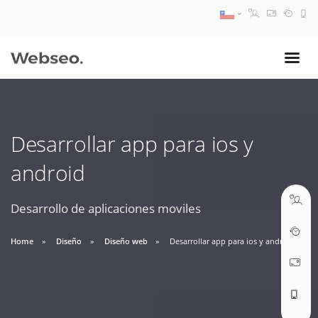
08:30 AM A 17:30 PM
ventas@webseo.cl
Desarrollar app para ios y
09:30 AM A 18:30 PM
android
soporte@webseo.cl
Desarrollo de aplicaciones moviles
Home
Diseño
Diseño web
Desarrollar app para ios y android
ABRIR TICKET