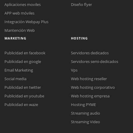
Aplicaciones moviles
Diseño flyer
APP web móviles
Integración Webpay Plus
Mantención Web
MARKETING
HOSTING
Publicidad en facebook
Servidores dedicados
Publicidad en google
Servidores semi-dedicados
Email Marketing
Vps
Social media
Web hosting reseller
Reunión online
Publicidad en twitter
Web hosting corporativo
Nuestros ejecutivos le enviarán un correo electrónico con el enlace a
Chat Online
Publicidad en youtube
Web hosting empresa
Meet para la reunión online.
Cotización
Todos nuestros ejecutivos están fuera de línea. Complete el formulario
Publicidad en waze
Hosting PYME
para enviarnos un correo electrónico con sus datos personales.
Complete el formulario y nos contactaremos a la brevedad.
Streaming audio
Streaming Video