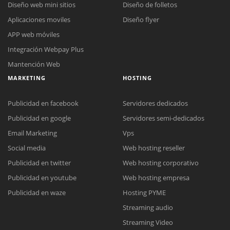
Diseño web mini sitios
Diseño de folletos
Aplicaciones moviles
Diseño flyer
APP web móviles
Integración Webpay Plus
Mantención Web
MARKETING
HOSTING
Publicidad en facebook
Servidores dedicados
Publicidad en google
Servidores semi-dedicados
Email Marketing
Vps
Social media
Web hosting reseller
Reunión online
Publicidad en twitter
Web hosting corporativo
Nuestros ejecutivos le enviarán un correo electrónico con el enlace a
Chat Online
Publicidad en youtube
Web hosting empresa
Meet para la reunión online.
Cotización
Todos nuestros ejecutivos están fuera de línea. Complete el formulario
Publicidad en waze
Hosting PYME
para enviarnos un correo electrónico con sus datos personales.
Complete el formulario y nos contactaremos a la brevedad.
Streaming audio
Streaming Video