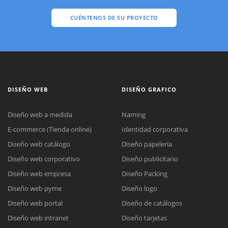
CUÉNTENOS DE SU PROYECTO
DISEÑO WEB
DISEÑO GRAFICO
Diseño web a medida
Naming
E-commerce (Tienda online)
Identidad corporativa
Diseño web catálogo
Diseño papelería
Diseño web corporativo
Diseño publicitario
Diseño web empresa
Diseño Packing
Diseño web pyme
Diseño logo
Diseño web portal
Diseño de catálogos
Diseño web intranet
Diseño tarjetas