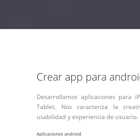
estrategia de
¡COTIZA AQUÍ!
DESDE $15 UF.
HABLAR CON EJECUTIVO
marketing digital.
DESDE $300 UF.
ASESORATE POR UN EXPERTO
Crear app para andro
Desarrollamos aplicaciones para i
Tablet. Nos caracteriza la creati
usabilidad y experiencia de usuario.
Aplicaciones android