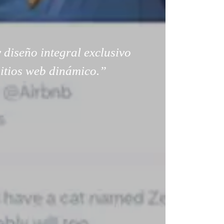
 diseño integral exclusivo
sitios web dinámico.”