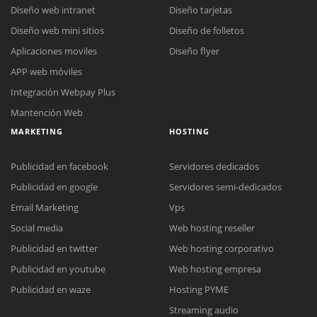
Diseño web intranet
Diseño tarjetas
Diseño web mini sitios
Diseño de folletos
Aplicaciones moviles
Diseño flyer
APP web móviles
Integración Webpay Plus
Mantención Web
MARKETING
HOSTING
Publicidad en facebook
Servidores dedicados
Publicidad en google
Servidores semi-dedicados
Email Marketing
Vps
Social media
Web hosting reseller
Reunión online
Publicidad en twitter
Web hosting corporativo
Nuestros ejecutivos le enviarán un correo electrónico con el enlace a
Chat Online
Publicidad en youtube
Web hosting empresa
Meet para la reunión online.
Cotización
Todos nuestros ejecutivos están fuera de línea. Complete el formulario
Publicidad en waze
Hosting PYME
para enviarnos un correo electrónico con sus datos personales.
Complete el formulario y nos contactaremos a la brevedad.
Streaming audio