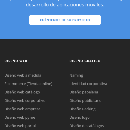
desarrollo de aplicaciones moviles.
CUÉNTENOS DE SU PROYECTO
DISEÑO WEB
DISEÑO GRAFICO
Diseño web a medida
Naming
E-commerce (Tienda online)
Identidad corporativa
Diseño web catálogo
Diseño papelería
Diseño web corporativo
Diseño publicitario
Diseño web empresa
Diseño Packing
Diseño web pyme
Diseño logo
Diseño web portal
Diseño de catálogos