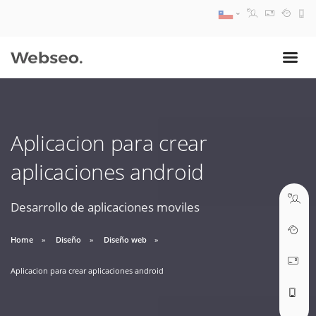
08:30 AM A 17:30 PM
ventas@webseo.cl
Aplicacion para crear
09:30 AM A 18:30 PM
aplicaciones android
soporte@webseo.cl
Desarrollo de aplicaciones moviles
Home
Diseño
Diseño web
ABRIR TICKET
Aplicacion para crear aplicaciones android