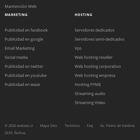
Mantención Web
MARKETING
HOSTING
Publicidad en facebook
Servidores dedicados
Publicidad en google
Servidores semi-dedicados
Email Marketing
Vps
Social media
Web hosting reseller
Reunión online
Publicidad en twitter
Web hosting corporativo
Nuestros ejecutivos le enviarán un correo electrónico con el enlace a
Chat Online
Meet para la reunión online.
Publicidad en youtube
Web hosting empresa
Cotización
Todos nuestros ejecutivos están fuera de línea. Complete el formulario
Publicidad en waze
Hosting PYME
para enviarnos un correo electrónico con sus datos personales.
Complete el formulario y nos contactaremos a la brevedad.
Streaming audio
Streaming Video
©
2026
webseo.cl
Mapa Sitio
Terminos
Faq
Av. Pedro de Valdivia
2633, Ñuñoa.