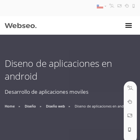
08:30 AM A 17:30 PM
ventas@webseo.cl
Diseno de aplicaciones en
09:30 AM A 18:30 PM
android
soporte@webseo.cl
Desarrollo de aplicaciones moviles
Home
Diseño
Diseño web
Diseno de aplicaciones en android
ABRIR TICKET