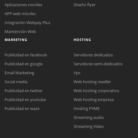
Aplicaciones moviles
Diseño flyer
APP web móviles
Integración Webpay Plus
Mantención Web
MARKETING
HOSTING
Publicidad en facebook
Servidores dedicados
Publicidad en google
Servidores semi-dedicados
Email Marketing
Vps
Social media
Web hosting reseller
Reunión online
Publicidad en twitter
Web hosting corporativo
Nuestros ejecutivos le enviarán un correo electrónico con el enlace a
Chat Online
Publicidad en youtube
Web hosting empresa
Meet para la reunión online.
Cotización
Todos nuestros ejecutivos están fuera de línea. Complete el formulario
Publicidad en waze
Hosting PYME
para enviarnos un correo electrónico con sus datos personales.
Complete el formulario y nos contactaremos a la brevedad.
Streaming audio
Streaming Video