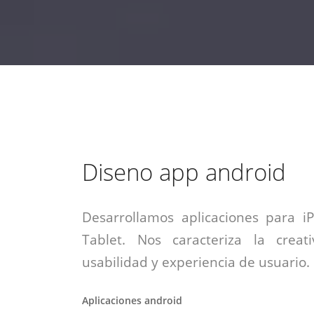
estrategia de
¡COTIZA AQUÍ!
DESDE $15 UF.
HABLAR CON EJECUTIVO
marketing digital.
DESDE $300 UF.
ASESORATE POR UN EXPERTO
Diseno app android
Desarrollamos aplicaciones para i
Tablet. Nos caracteriza la creati
usabilidad y experiencia de usuario.
Aplicaciones android