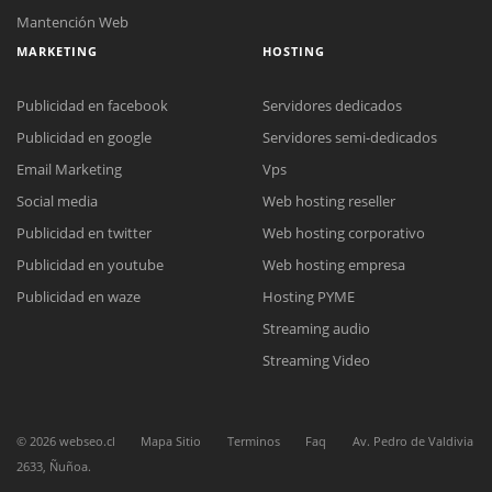
Mantención Web
MARKETING
HOSTING
Publicidad en facebook
Servidores dedicados
Publicidad en google
Servidores semi-dedicados
Email Marketing
Vps
Social media
Web hosting reseller
Reunión online
Publicidad en twitter
Web hosting corporativo
Nuestros ejecutivos le enviarán un correo electrónico con el enlace a
Chat Online
Meet para la reunión online.
Publicidad en youtube
Web hosting empresa
Cotización
Todos nuestros ejecutivos están fuera de línea. Complete el formulario
Publicidad en waze
Hosting PYME
para enviarnos un correo electrónico con sus datos personales.
Complete el formulario y nos contactaremos a la brevedad.
Streaming audio
Streaming Video
©
2026
webseo.cl
Mapa Sitio
Terminos
Faq
Av. Pedro de Valdivia
2633, Ñuñoa.