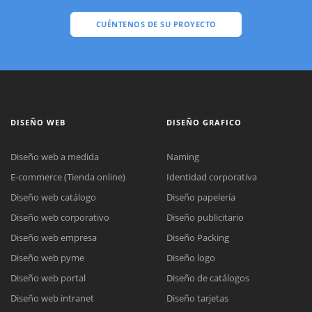
CUÉNTENOS DE SU PROYECTO
DISEÑO WEB
DISEÑO GRAFICO
Diseño web a medida
Naming
E-commerce (Tienda online)
Identidad corporativa
Diseño web catálogo
Diseño papelería
Diseño web corporativo
Diseño publicitario
Diseño web empresa
Diseño Packing
Diseño web pyme
Diseño logo
Diseño web portal
Diseño de catálogos
Diseño web intranet
Diseño tarjetas