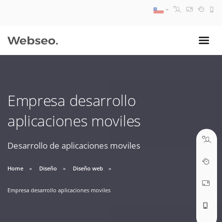
08:30 AM A 17:30 PM
ventas@webseo.cl
Empresa desarrollo
09:30 AM A 18:30 PM
aplicaciones moviles
soporte@webseo.cl
Desarrollo de aplicaciones moviles
Home
Diseño
Diseño web
ABRIR TICKET
Empresa desarrollo aplicaciones moviles