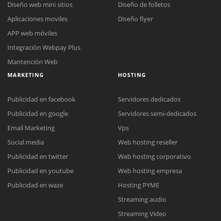
Diseño web mini sitios
Diseño de folletos
Aplicaciones moviles
Diseño flyer
APP web móviles
Integración Webpay Plus
Mantención Web
MARKETING
HOSTING
Publicidad en facebook
Servidores dedicados
Publicidad en google
Servidores semi-dedicados
Email Marketing
Vps
Social media
Web hosting reseller
Reunión online
Publicidad en twitter
Web hosting corporativo
Nuestros ejecutivos le enviarán un correo electrónico con el enlace a
Chat Online
Publicidad en youtube
Web hosting empresa
Meet para la reunión online.
Cotización
Todos nuestros ejecutivos están fuera de línea. Complete el formulario
Publicidad en waze
Hosting PYME
para enviarnos un correo electrónico con sus datos personales.
Complete el formulario y nos contactaremos a la brevedad.
Streaming audio
Streaming Video