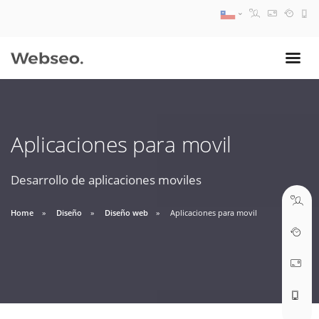
08:30 AM A 17:30 PM
ventas@webseo.cl
Aplicaciones para movil
09:30 AM A 18:30 PM
soporte@webseo.cl
Desarrollo de aplicaciones moviles
Home
Diseño
Diseño web
Aplicaciones para movil
ABRIR TICKET