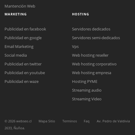
Mantención Web
MARKETING
HOSTING
Publicidad en facebook
Servidores dedicados
Publicidad en google
Servidores semi-dedicados
Email Marketing
Vps
Social media
Web hosting reseller
Reunión online
Publicidad en twitter
Web hosting corporativo
Nuestros ejecutivos le enviarán un correo electrónico con el enlace a
Chat Online
Meet para la reunión online.
Publicidad en youtube
Web hosting empresa
Cotización
Todos nuestros ejecutivos están fuera de línea. Complete el formulario
Publicidad en waze
Hosting PYME
para enviarnos un correo electrónico con sus datos personales.
Complete el formulario y nos contactaremos a la brevedad.
Streaming audio
Streaming Video
©
2026
webseo.cl
Mapa Sitio
Terminos
Faq
Av. Pedro de Valdivia
2633, Ñuñoa.