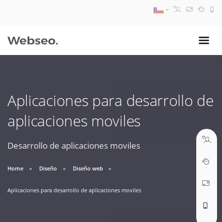
08:30 AM A 17:30 PM
ventas@webseo.cl
Aplicaciones para desarrollo de
09:30 AM A 18:30 PM
aplicaciones moviles
soporte@webseo.cl
Desarrollo de aplicaciones moviles
Home
Diseño
Diseño web
ABRIR TICKET
Aplicaciones para desarrollo de aplicaciones moviles