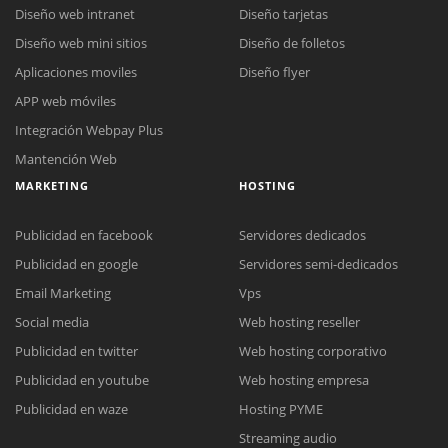
Diseño web intranet
Diseño tarjetas
Diseño web mini sitios
Diseño de folletos
Aplicaciones moviles
Diseño flyer
APP web móviles
Integración Webpay Plus
Mantención Web
MARKETING
HOSTING
Publicidad en facebook
Servidores dedicados
Publicidad en google
Servidores semi-dedicados
Email Marketing
Vps
Social media
Web hosting reseller
Reunión online
Publicidad en twitter
Web hosting corporativo
Nuestros ejecutivos le enviarán un correo electrónico con el enlace a
Chat Online
Publicidad en youtube
Web hosting empresa
Meet para la reunión online.
Cotización
Todos nuestros ejecutivos están fuera de línea. Complete el formulario
Publicidad en waze
Hosting PYME
para enviarnos un correo electrónico con sus datos personales.
Complete el formulario y nos contactaremos a la brevedad.
Streaming audio