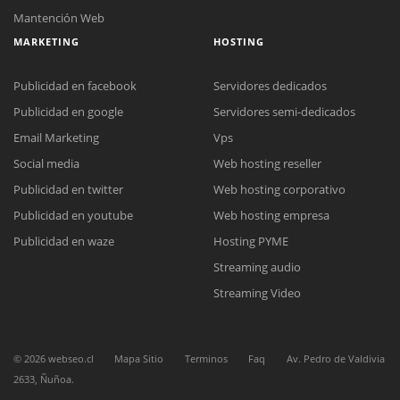
Mantención Web
MARKETING
HOSTING
Publicidad en facebook
Servidores dedicados
Publicidad en google
Servidores semi-dedicados
Email Marketing
Vps
Social media
Web hosting reseller
Reunión online
Publicidad en twitter
Web hosting corporativo
Nuestros ejecutivos le enviarán un correo electrónico con el enlace a
Chat Online
Meet para la reunión online.
Publicidad en youtube
Web hosting empresa
Cotización
Todos nuestros ejecutivos están fuera de línea. Complete el formulario
Publicidad en waze
Hosting PYME
para enviarnos un correo electrónico con sus datos personales.
Complete el formulario y nos contactaremos a la brevedad.
Streaming audio
Streaming Video
©
2026
webseo.cl
Mapa Sitio
Terminos
Faq
Av. Pedro de Valdivia
2633, Ñuñoa.