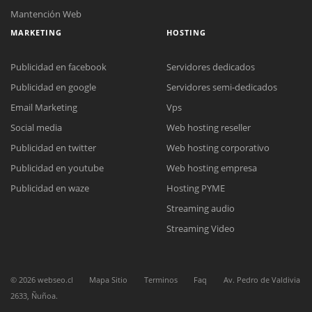
Mantención Web
MARKETING
HOSTING
Publicidad en facebook
Servidores dedicados
Publicidad en google
Servidores semi-dedicados
Email Marketing
Vps
Social media
Web hosting reseller
Reunión online
Publicidad en twitter
Web hosting corporativo
Nuestros ejecutivos le enviarán un correo electrónico con el enlace a
Chat Online
Meet para la reunión online.
Publicidad en youtube
Web hosting empresa
Cotización
Todos nuestros ejecutivos están fuera de línea. Complete el formulario
Publicidad en waze
Hosting PYME
para enviarnos un correo electrónico con sus datos personales.
Complete el formulario y nos contactaremos a la brevedad.
Streaming audio
Streaming Video
©
2026
webseo.cl
Mapa Sitio
Terminos
Faq
Av. Pedro de Valdivia
2633, Ñuñoa.