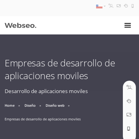
08:30 AM A 17:30 PM
ventas@webseo.cl
Empresas de desarrollo de
09:30 AM A 18:30 PM
aplicaciones moviles
soporte@webseo.cl
Desarrollo de aplicaciones moviles
Home
Diseño
Diseño web
ABRIR TICKET
Empresas de desarrollo de aplicaciones moviles