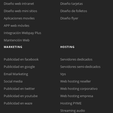
Diseño web intranet
Diseño tarjetas
Diseño web mini sitios
Diseño de folletos
Aplicaciones moviles
Diseño flyer
APP web móviles
Integración Webpay Plus
Mantención Web
MARKETING
HOSTING
Publicidad en facebook
Servidores dedicados
Publicidad en google
Servidores semi-dedicados
Email Marketing
Vps
Social media
Web hosting reseller
Reunión online
Publicidad en twitter
Web hosting corporativo
Nuestros ejecutivos le enviarán un correo electrónico con el enlace a
Chat Online
Publicidad en youtube
Web hosting empresa
Meet para la reunión online.
Cotización
Todos nuestros ejecutivos están fuera de línea. Complete el formulario
Publicidad en waze
Hosting PYME
para enviarnos un correo electrónico con sus datos personales.
Complete el formulario y nos contactaremos a la brevedad.
Streaming audio