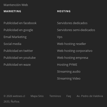
Mantención Web
MARKETING
HOSTING
Publicidad en facebook
Servidores dedicados
Publicidad en google
Servidores semi-dedicados
Email Marketing
Vps
Social media
Web hosting reseller
Reunión online
Publicidad en twitter
Web hosting corporativo
Nuestros ejecutivos le enviarán un correo electrónico con el enlace a
Chat Online
Meet para la reunión online.
Publicidad en youtube
Web hosting empresa
Cotización
Todos nuestros ejecutivos están fuera de línea. Complete el formulario
Publicidad en waze
Hosting PYME
para enviarnos un correo electrónico con sus datos personales.
Complete el formulario y nos contactaremos a la brevedad.
Streaming audio
Streaming Video
©
2026
webseo.cl
Mapa Sitio
Terminos
Faq
Av. Pedro de Valdivia
2633, Ñuñoa.