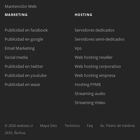
Mantención Web
MARKETING
HOSTING
Publicidad en facebook
Servidores dedicados
Publicidad en google
Servidores semi-dedicados
Email Marketing
Vps
Social media
Web hosting reseller
Reunión online
Publicidad en twitter
Web hosting corporativo
Nuestros ejecutivos le enviarán un correo electrónico con el enlace a
Chat Online
Meet para la reunión online.
Publicidad en youtube
Web hosting empresa
Cotización
Todos nuestros ejecutivos están fuera de línea. Complete el formulario
Publicidad en waze
Hosting PYME
para enviarnos un correo electrónico con sus datos personales.
Complete el formulario y nos contactaremos a la brevedad.
Streaming audio
Streaming Video
©
2026
webseo.cl
Mapa Sitio
Terminos
Faq
Av. Pedro de Valdivia
2633, Ñuñoa.