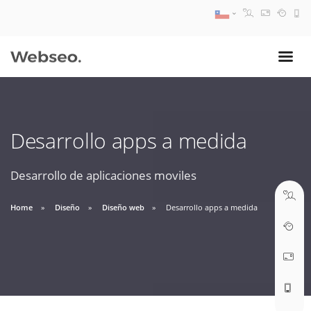
08:30 AM A 17:30 PM
ventas@webseo.cl
Desarrollo apps a medida
09:30 AM A 18:30 PM
soporte@webseo.cl
Desarrollo de aplicaciones moviles
Home
Diseño
Diseño web
Desarrollo apps a medida
ABRIR TICKET