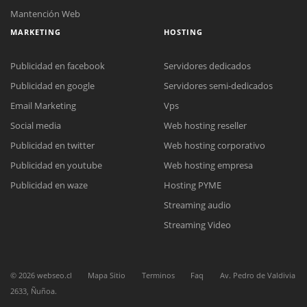
Mantención Web
MARKETING
HOSTING
Publicidad en facebook
Servidores dedicados
Publicidad en google
Servidores semi-dedicados
Email Marketing
Vps
Social media
Web hosting reseller
Reunión online
Publicidad en twitter
Web hosting corporativo
Nuestros ejecutivos le enviarán un correo electrónico con el enlace a
Chat Online
Meet para la reunión online.
Publicidad en youtube
Web hosting empresa
Cotización
Todos nuestros ejecutivos están fuera de línea. Complete el formulario
Publicidad en waze
Hosting PYME
para enviarnos un correo electrónico con sus datos personales.
Complete el formulario y nos contactaremos a la brevedad.
Streaming audio
Streaming Video
©
2026
webseo.cl
Mapa Sitio
Terminos
Faq
Av. Pedro de Valdivia
2633, Ñuñoa.