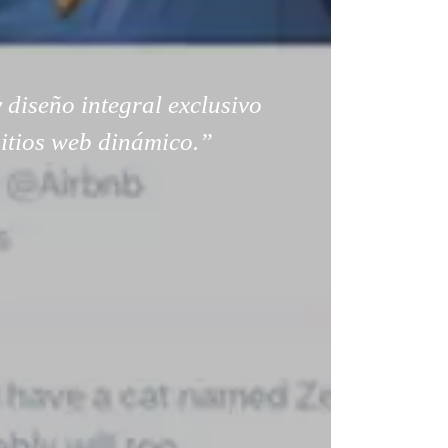
 diseño integral exclusivo
sitios web dinámico.”