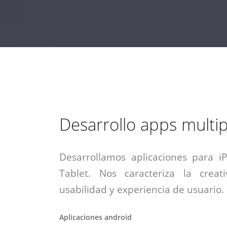
estrategia de
¡COTIZA AQUÍ!
DESDE $15 UF.
HABLAR CON EJECUTIVO
marketing digital.
DESDE $300 UF.
ASESORATE POR UN EXPERTO
Desarrollo apps multi
Desarrollamos aplicaciones para i
Tablet. Nos caracteriza la creati
usabilidad y experiencia de usuario.
Aplicaciones android