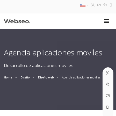
08:30 AM A 17:30 PM
ventas@webseo.cl
Agencia aplicaciones moviles
09:30 AM A 18:30 PM
soporte@webseo.cl
Desarrollo de aplicaciones moviles
Home
Diseño
Diseño web
Agencia aplicaciones moviles
ABRIR TICKET