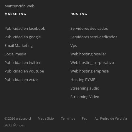
Mantención Web
MARKETING
HOSTING
Publicidad en facebook
Servidores dedicados
Publicidad en google
Servidores semi-dedicados
Email Marketing
Vps
Social media
Web hosting reseller
Reunión online
Publicidad en twitter
Web hosting corporativo
Nuestros ejecutivos le enviarán un correo electrónico con el enlace a
Chat Online
Meet para la reunión online.
Publicidad en youtube
Web hosting empresa
Cotización
Todos nuestros ejecutivos están fuera de línea. Complete el formulario
Publicidad en waze
Hosting PYME
para enviarnos un correo electrónico con sus datos personales.
Complete el formulario y nos contactaremos a la brevedad.
Streaming audio
Streaming Video
©
2026
webseo.cl
Mapa Sitio
Terminos
Faq
Av. Pedro de Valdivia
2633, Ñuñoa.