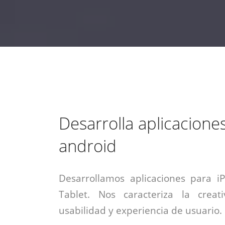
estrategia de
¡COTIZA AQUÍ!
DESDE $15 UF.
HABLAR CON EJECUTIVO
marketing digital.
DESDE $300 UF.
ASESORATE POR UN EXPERTO
Desarrolla aplicacione
android
Desarrollamos aplicaciones para i
Tablet. Nos caracteriza la creati
usabilidad y experiencia de usuario.