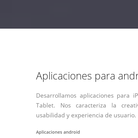
estrategia de
¡COTIZA AQUÍ!
DESDE $15 UF.
HABLAR CON EJECUTIVO
marketing digital.
DESDE $300 UF.
ASESORATE POR UN EXPERTO
Aplicaciones para and
Desarrollamos aplicaciones para i
Tablet. Nos caracteriza la creati
usabilidad y experiencia de usuario.
Aplicaciones android