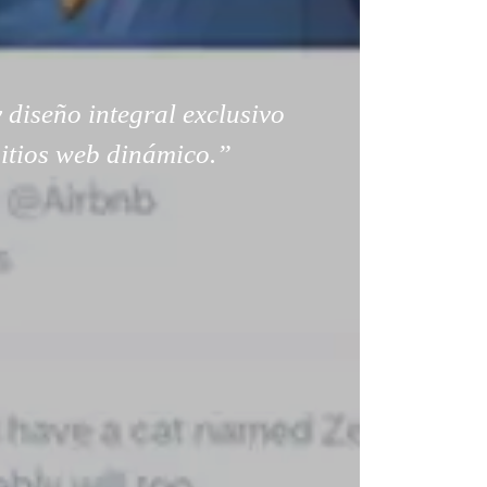
 diseño integral exclusivo
sitios web dinámico.”